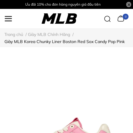
Ưu đãi 10% cho đơn hàng nguyên giá đầu tiên
0
Trang chủ
/
Giày MLB Chính Hãng
/
Giày MLB Korea Chunky Liner Boston Red Sox Candy Pop Pink