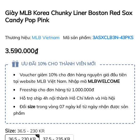
Giày MLB Korea Chunky Liner Boston Red Sox
Candy Pop Pink
Thương hiệu:
MLB Vietnam
Mã sản phẩm:
3ASXCLB3N-43PKS
3.590.000₫
ƯU ĐÃI 10% CHO THÀNH VIÊN MỚI
Voucher giảm 10% cho đơn hàng nguyên giá đầu tiên
tại website MLB Việt Nam. Nhập mã
MLBWELCOME
Freeship cho đơn hàng từ 1.000.000đ
Hỗ trợ ship 4h nội thành Hồ Chí Minh và Hà Nội
Đổi
size
trong vòng 07 ngày kể từ ngày nhận được sản
phẩm
Size:
36.5 - 230 KR
36.5 - 230 KR
37.5 - 235 KR