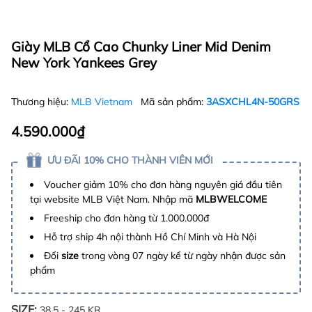
Giày MLB Cổ Cao Chunky Liner Mid Denim
New York Yankees Grey
Thương hiệu:
MLB Vietnam
Mã sản phẩm:
3ASXCHL4N-50GRS
4.590.000₫
ƯU ĐÃI 10% CHO THÀNH VIÊN MỚI
Voucher giảm 10% cho đơn hàng nguyên giá đầu tiên
tại website MLB Việt Nam. Nhập mã
MLBWELCOME
Freeship cho đơn hàng từ 1.000.000đ
Hỗ trợ ship 4h nội thành Hồ Chí Minh và Hà Nội
Đổi
size
trong vòng 07 ngày kể từ ngày nhận được sản
phẩm
SIZE:
38.5 - 245 KR