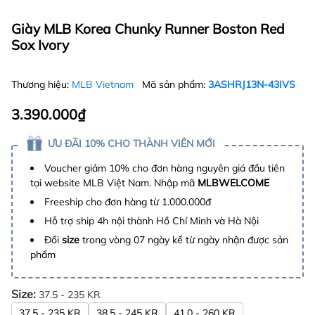
Giày MLB Korea Chunky Runner Boston Red
Sox Ivory
Thương hiệu:
MLB Vietnam
Mã sản phẩm:
3ASHRJ13N-43IVS
3.390.000₫
ƯU ĐÃI 10% CHO THÀNH VIÊN MỚI
Voucher giảm 10% cho đơn hàng nguyên giá đầu tiên
tại website MLB Việt Nam. Nhập mã
MLBWELCOME
Freeship cho đơn hàng từ 1.000.000đ
Hỗ trợ ship 4h nội thành Hồ Chí Minh và Hà Nội
Đổi
size
trong vòng 07 ngày kể từ ngày nhận được sản
phẩm
Size:
37.5 - 235 KR
37.5 - 235 KR
38.5 - 245 KR
41.0 - 260 KR