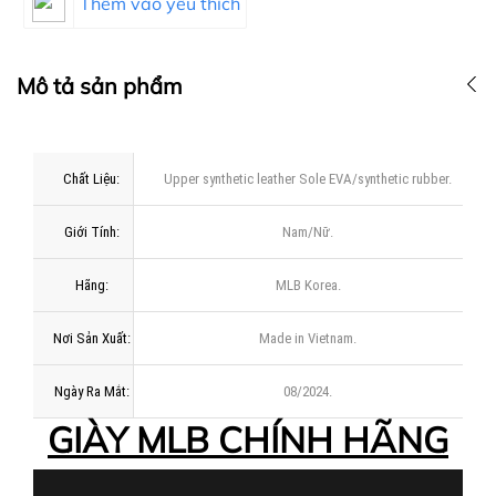
Thêm vào yêu thích
Mô tả sản phẩm
Chất Liệu:
Upper synthetic leather Sole EVA/synthetic rubber.
Giới Tính:
Nam/Nữ.
Hãng:
MLB Korea.
Nơi Sản Xuất:
Made in Vietnam.
Ngày Ra Mắt:
08/2024.
GIÀY MLB CHÍNH HÃNG