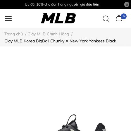
Ưu đãi 10% cho đơn hàng nguyên giá đầu tiên
0
Trang chủ
/
Giày MLB Chính Hãng
/
Giày MLB Korea BigBall Chunky A New York Yankees Black