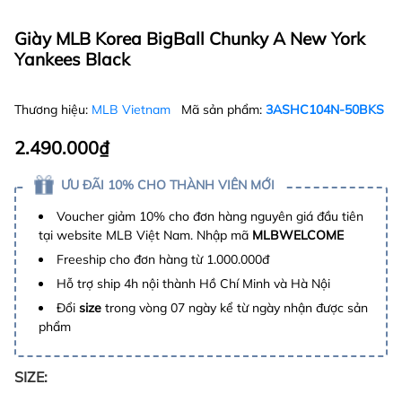
Giày MLB Korea BigBall Chunky A New York
Yankees Black
Thương hiệu:
MLB Vietnam
Mã sản phẩm:
3ASHC104N-50BKS
2.490.000₫
ƯU ĐÃI 10% CHO THÀNH VIÊN MỚI
Voucher giảm 10% cho đơn hàng nguyên giá đầu tiên
tại website MLB Việt Nam. Nhập mã
MLBWELCOME
Freeship cho đơn hàng từ 1.000.000đ
Hỗ trợ ship 4h nội thành Hồ Chí Minh và Hà Nội
Đổi
size
trong vòng 07 ngày kể từ ngày nhận được sản
phẩm
SIZE: