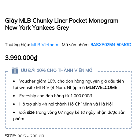
Giày MLB Chunky Liner Pocket Monogram
New York Yankees Grey
Thương hiệu:
MLB Vietnam
Mã sản phẩm:
3ASXP025N-50MGD
3.990.000₫
ƯU ĐÃI 10% CHO THÀNH VIÊN MỚI
Voucher giảm 10% cho đơn hàng nguyên giá đầu tiên
tại website MLB Việt Nam. Nhập mã
MLBWELCOME
Freeship cho đơn hàng từ 1.000.000đ
Hỗ trợ ship 4h nội thành Hồ Chí Minh và Hà Nội
Đổi
size
trong vòng 07 ngày kể từ ngày nhận được sản
phẩm
SIZE:
36.5 - 230 KR