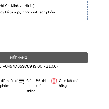
 Hồ Chí Minh và Hà Nội
gày kể từ ngày nhận được sản phẩm
HẾT HÀNG
ua
+84947059709
(9:00 - 21:00)
 điểm tất cả
Giảm 5% khi
Cam kết chính
 phẩm
thanh toán
hãng
online