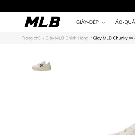
GIÀY-DÉP
ÁO-QU
Trang chủ
/
Giày MLB Chính Hãng
/
Giày MLB Chunky Wid
STEAL KARINA STYLE