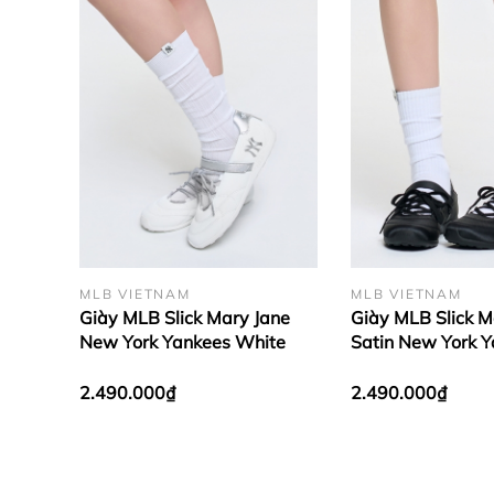
MLB VIETNAM
MLB VIETNAM
Giày MLB Slick Mary Jane
Giày MLB Slick M
New York Yankees White
Satin New York 
Black
2.490.000₫
2.490.000₫