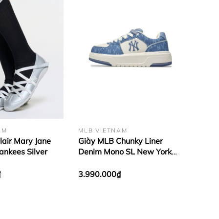
AM
MLB VIETNAM
lair Mary Jane
Giày MLB Chunky Liner
ankees Silver
Denim Mono SL New York
Yankees Blue
₫
3.990.000₫