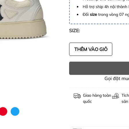
Hỗ trợ ship 4h nội thành
Đổi
size
trong vòng 07 n
SIZE:
THÊM VÀO GIỎ
Gọi đặt m
Giao hàng toàn
Tích
quốc
sản