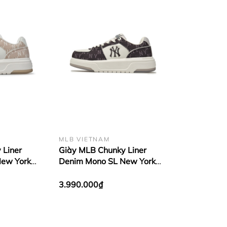
MLB VIETNAM
 Liner
Giày MLB Chunky Liner
New York
Denim Mono SL New York
Yankees Black
3.990.000₫