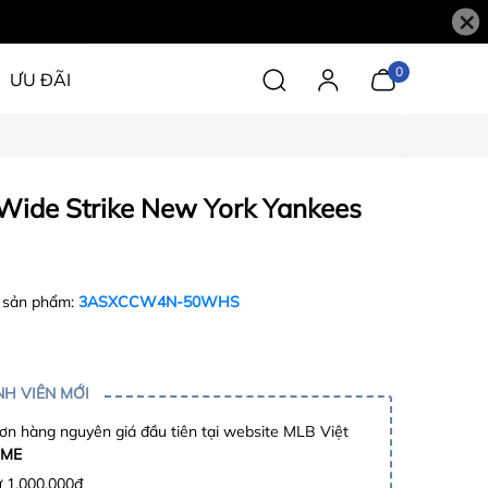
×
0
ƯU ĐÃI
Wide Strike New York Yankees
 sản phẩm:
3ASXCCW4N-50WHS
H VIÊN MỚI
n hàng nguyên giá đầu tiên tại website MLB Việt
ME
ừ 1.000.000đ