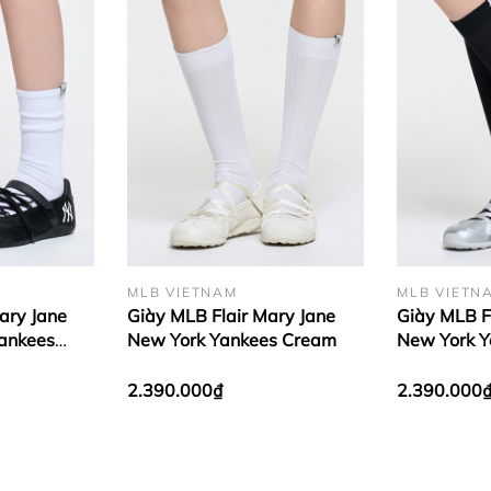
MLB VIETNAM
MLB VIETN
ary Jane
Giày MLB Flair Mary Jane
Giày MLB F
Yankees
New York Yankees Cream
New York Y
2.390.000₫
2.390.000