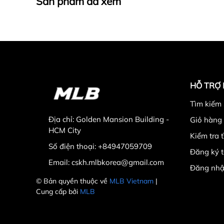
Sản phẩm đã xem
HỖ TRỢ
Tìm kiếm
Địa chỉ:
Golden Mansion Building -
Giỏ hàng
HCM City
Kiểm tra 
Số điện thoại:
+84947059709
Đăng ký t
Email:
cskh.mlbkorea@gmail.com
Đăng nhậ
© Bản quyền thuộc về
MLB Vietnam
|
Cung cấp bởi
MLB