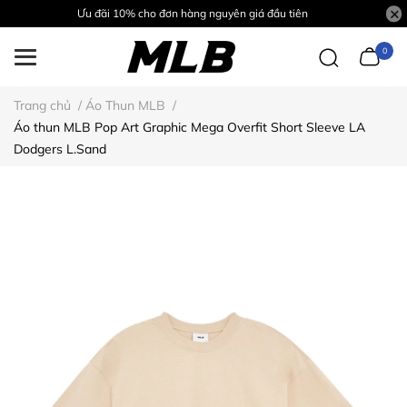
Ưu đãi 10% cho đơn hàng nguyên giá đầu tiên
0
Trang chủ
/
Áo Thun MLB
/
Áo thun MLB Pop Art Graphic Mega Overfit Short Sleeve LA
Dodgers L.Sand