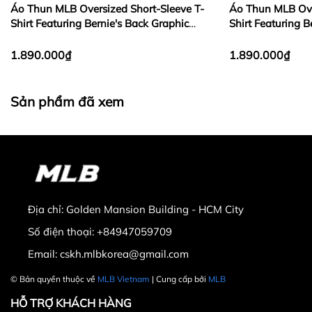
Áo Thun MLB Oversized Short-Sleeve T-
Áo Thun MLB Ove
tác chính qua email gửi đến Quý khách)
Shirt Featuring Bernie's Back Graphic
Shirt Featuring B
Kiểm tra tình trạng hộp/gói hàng: hàng được đóng gói cẩn
New York Yankees White
Dodgers Black
1. Trường hợp đổi/trả hàng
thận, bọc nguyên kiện với băng dính; không có dấu hiệu
1.890.000₫
1.890.000₫
móp, méo hay rách thủng.
Phát sinh lỗi từ phía
mlbvietnam.vn
, MLB Việt Nam sẽ chịu
Kiểm tra sản phẩm: còn nguyên tem mác, đảm bảo khớp
chi phí vận chuyển đến khách hàng.
về số lượng, màu sắc, tình trạng, chủng loại, kích cỡ đúng
Phát sinh từ nhu cầu của Quý khách, Quý khách sẽ chịu chi
Sản phẩm đã xem
Xuất Xứ:
MLB-Korea.
với đơn hàng của quý khách. Việc kiểm tra ngoại quan,
phí vận chuyển hàng hóa về lại cho
mlbvietnam.vn
.
SKU:
3ATSL0433-07SAL.
không bao gồm việc sử dụng thử sản phẩm
Việc đổi trả hàng hóa sẽ tùy thuộc theo quyết định cuối
Giới tính:
Unisex.
Sau khi kiểm tra, nếu không hài lòng với tình trạng sản
cùng của Ban Quản Lý và sẽ dựa trên mức giá hiện tại trên
phẩm được giao, quý khách có thể từ chối nhận hàng.
Chất Liệu:
70% Cotton; 30% Polyester.
https://mlbvietnam.vn/mlb
tại thời điểm đó hoặc sản phẩm
Made In:
Vietnam.
có giá trị tương đương.
Đối với sản phẩm trang phục và phụ kiện thời trang:
Ra Mắt:
2022.12.
Địa chỉ:
Golden Mansion Building - HCM City
Lưu ý: Các trường hợp phản ánh về phát sinh lỗi từ phía khách
Đối với các trường hợp bất khả kháng không thể đồng kiểm khi
hàng, thời gian tiếp nhận là 07 ngày tính từ ngày hoàn tất đơn
Số điện thoại:
+84947059709
nhận hàng: Quý Khách vui lòng thực hiện quay video clip khi mở
hàng.
kiện hàng, việc lưu trữ hình ảnh/video sẽ góp phần giải quyết tốt
Email:
cskh.mlbkorea@gmail.com
hơn các vấn đề phát sinh về sau.
2. Điều kiện tiếp nhận hàng hóa đổi/trả
© Bản quyền thuộc về
MLB Vietnam
| Cung cấp bởi
MLB
Lưu ý: Sản phẩm online sẽ được đóng gói niêm phong bằng
Sản phẩm chưa qua sử dụng, chưa qua giặt ủi/là, không có
HỖ TRỢ KHÁCH HÀNG
thùng carton thường sẽ không kèm túi giấy.