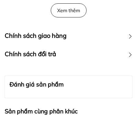
Xem thêm
Chính sách giao hàng
Chính sách đổi trả
I. GIAO HÀNG TIÊU CHUẨN
MLB Việt Nam phục vụ giao hàng cho Khách hàng trên toàn
I. Quy định chung
quốc, ngoại trừ một số khu vực sau: Xã Hoàng Sa (Huyện Hoàng
Sa, Đà Nẵng), Xã Trường Sa, Xã Song Tử Tây, Xã Sinh Tồn
Đánh giá sản phẩm
Áp dụng cho tất cả khách hàng đang sử dụng dịch vụ mua
(Huyện Trường Sa, Khánh Hòa).
sắm tại website:
https://mlbvietnam.vn/mlb
.
Phạm vi sản phẩm được đổi: Sản phẩm đúng giá trị - hàng
Thời gian phục vụ giao hàng: MLB Việt Nam phục vụ giao hàng
nguyên giá.
trong giờ hành chính thứ 2 đến thứ 7 (trừ Chủ nhật và ngày Lễ,
Sản phẩm cùng phân khúc
Áp dụng trả hàng với các sản phẩm có nguyên nhân từ lỗi
Tết). Trong trường hợp, quý khách đặt hàng sau 18h, thời gian
do nhà sản xuất. Ngoài ra, không áp dụng trả hàng với bất
giao hàng sẽ cộng dồn thêm 1 ngày.
kỳ lý do nào.
Thời hạn đổi hàng: Trong vòng 07 ngày kể từ ngày Quý
Nội thành HCM và HN: dự kiến giao từ 2-3 ngày (kể từ lúc