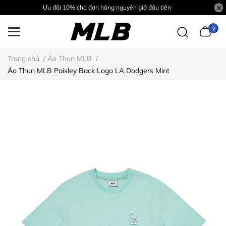
Ưu đãi 10% cho đơn hàng nguyên giá đầu tiên
0
Trang chủ
/
Áo Thun MLB
/
Áo Thun MLB Paisley Back Logo LA Dodgers Mint