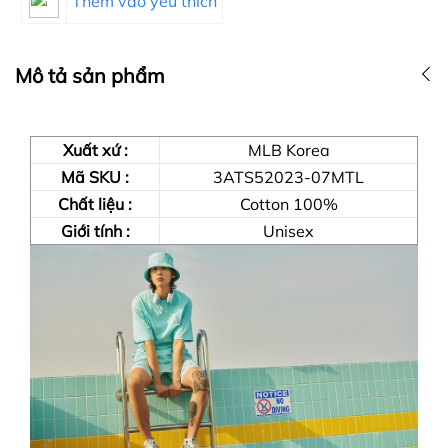
Thêm vào yêu thích
Mô tả sản phẩm
Xuất xứ :
MLB Korea
Mã SKU :
3ATS52023-07MTL
Chất liệu :
Cotton 100%
Giới tính :
Unisex