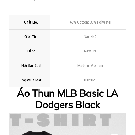
Chất Liệu:
67% Cotton; 33% Polyester
Giới Tính:
Nam/Nữ.
Hãng:
New Era.
Nơi Sản Xuất:
Made in Vietnam.
Ngày Ra Mắt:
08/2023.
Áo Thun MLB Basic LA
Dodgers Black