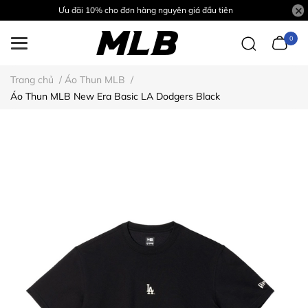
Ưu đãi 10% cho đơn hàng nguyên giá đầu tiên
0
Trang chủ
/
Áo Thun MLB
/
Áo Thun MLB New Era Basic LA Dodgers Black