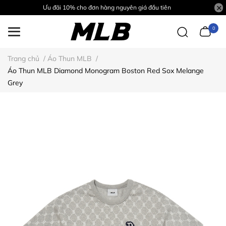
Ưu đãi 10% cho đơn hàng nguyên giá đầu tiên
0
Trang chủ
/
Áo Thun MLB
/
Áo Thun MLB Diamond Monogram Boston Red Sox Melange
Grey