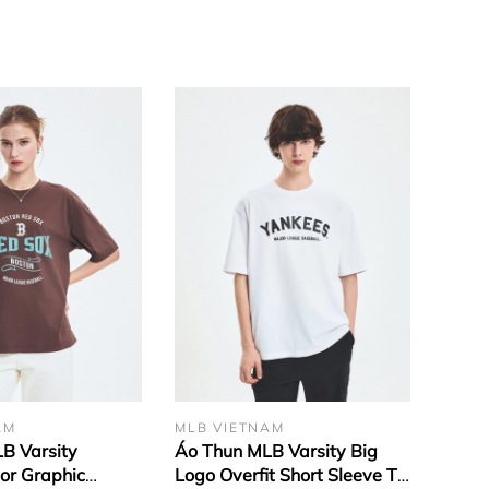
AM
MLB VIETNAM
B Varsity
Áo Thun MLB Varsity Big
or Graphic
Logo Overfit Short Sleeve T-