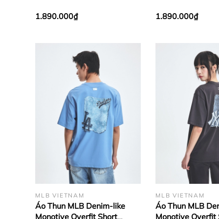
Featuring Bernie's Back
Featuring Bernie
Graphic New York Yankees
Graphic LA Dodg
1.890.000₫
1.890.000₫
White
MLB VIETNAM
MLB VIETNAM
Áo Thun MLB Denim-like
Áo Thun MLB Den
Monotive Overfit Short
Monotive Overfit 