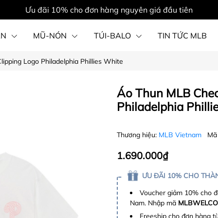
Ưu đãi 10% cho đơn hàng nguyên giá đầu tiên
ẦN
MŨ-NÓN
TÚI-BALO
TIN TỨC MLB
pping Logo Philadelphia Phillies White
PHỤ KIỆN
Áo Thun MLB Chec
Philadelphia Phill
Thương hiệu:
MLB Vietnam
Mã
1.690.000₫
ƯU ĐÃI 10% CHO THÀN
Voucher giảm 10% cho đơ
Nam. Nhập mã
MLBWELCO
Freeship cho đơn hàng t