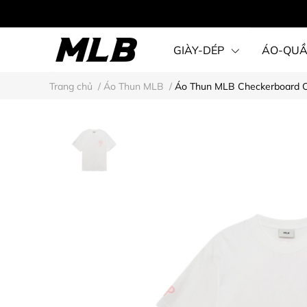
GIÀY-DÉP
ÁO-QU
Trang chủ
/
Áo Thun MLB
/
Áo Thun MLB Checkerboard Cli
STEAL KARINA STYLE