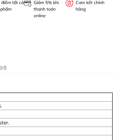
 điểm tất cả
Giảm 5% khi
Cam kết chính
 phẩm
thanh toán
hãng
online
trả
.
ter.