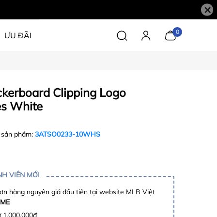
×
0
ƯU ĐÃI
kerboard Clipping Logo
ies White
 sản phẩm:
3ATSO0233-10WHS
H VIÊN MỚI
n hàng nguyên giá đầu tiên tại website MLB Việt
ME
ừ 1.000.000đ