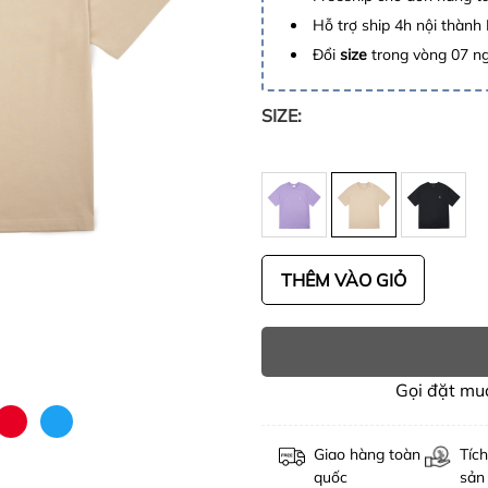
Hỗ trợ ship 4h nội thành
Đổi
size
trong vòng 07 n
SIZE:
THÊM VÀO GIỎ
Gọi đặt m
Giao hàng toàn
Tích
quốc
sản