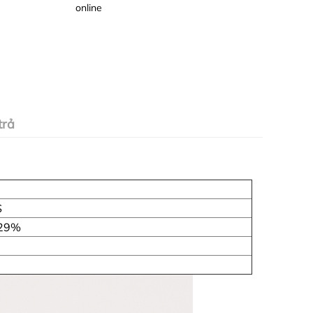
online
trả
S
 29%