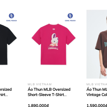
MLB VIETNAM
MLB VIETN
rsized
Áo Thun MLB Oversized
Áo Thun ML
irt
Short-Sleeve T-Shirt
Vintage Col
's Back
Featuring Bernie's Back
Overfit Sho
ers Black
Graphic Philadelphia Phillies
Boston Red
1.890.000₫
1.590.000