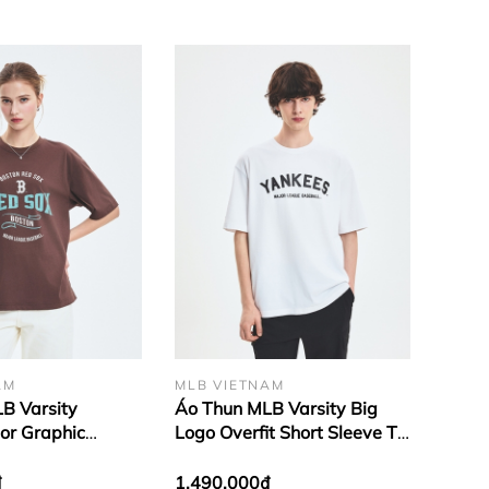
AM
MLB VIETNAM
B Varsity
Áo Thun MLB Varsity Big
or Graphic
Logo Overfit Short Sleeve T-
rt Sleeve T-Shirt
Shirt New York Yankees
 Sox Brown
White
₫
1.490.000₫