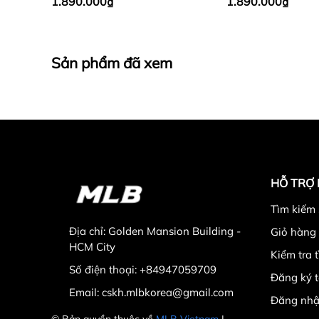
1.890.000₫
1.890.000₫
Sản phẩm đã xem
HỖ TRỢ
Tìm kiếm
Địa chỉ:
Golden Mansion Building -
Giỏ hàng
HCM City
Kiểm tra 
Số điện thoại:
+84947059709
Đăng ký t
Email:
cskh.mlbkorea@gmail.com
Đăng nhậ
© Bản quyền thuộc về
MLB Vietnam
|