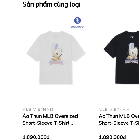
Sản phẩm cùng loại
MLB VIETNAM
MLB VIETNAM
Áo Thun MLB Oversized
Áo Thun MLB Ove
Short-Sleeve T-Shirt
Short-Sleeve T-Sh
Featuring Bernie's Back
Featuring Bernie
Graphic New York Yankees
Graphic LA Dodg
1.890.000₫
1.890.000₫