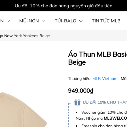
Ưu đãi 10% cho đơn hàng nguyên giá đầu tiên
ẦN
MŨ-NÓN
TÚI-BALO
TIN TỨC MLB
go New York Yankees Beige
PHỤ KIỆN
Áo Thun MLB Basi
Beige
Thương hiệu:
MLB Vietnam
Mã
949.000₫
ƯU ĐÃI 10% CHO THÀN
Voucher giảm 10% cho đơ
Nam. Nhập mã
MLBWELCO
Freeship cho đơn hàng t