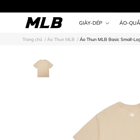
GIÀY-DÉP
ÁO-QU
Trang chủ
/
Áo Thun MLB
/
Áo Thun MLB Basic Small-Lo
STEAL KARINA STYLE