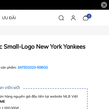
×
0
ƯU ĐÃI
c Small-Logo New York Yankees
 sản phẩm:
3ATS01023-50BGS
H VIÊN MỚI
n hàng nguyên giá đầu tiên tại website MLB Việt
ME
ừ 1.000.000đ