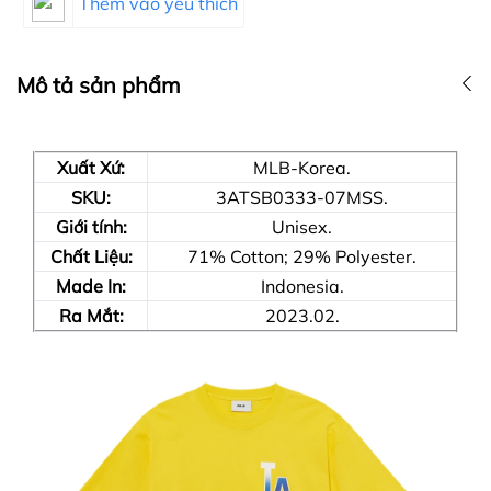
Thêm vào yêu thích
Mô tả sản phẩm
Xuất Xứ:
MLB-Korea.
SKU:
3ATSB0333-07MSS.
Giới tính:
Unisex.
Chất Liệu:
71% Cotton; 29% Polyester.
Made In:
Indonesia.
Ra Mắt:
2023.02.